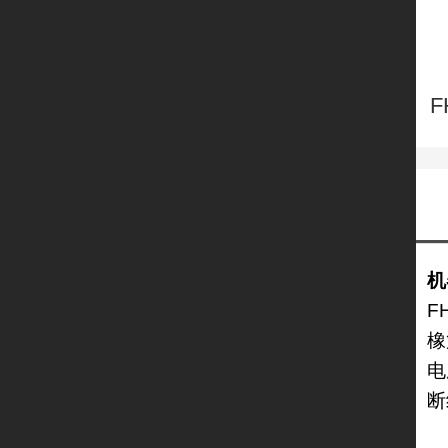
F
机
F
橡
电
断