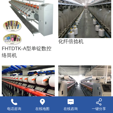
化纤倍捻机
FHTDTK-A型单锭数控
络筒机
电话咨询
在线地图
在线咨询
一键分享