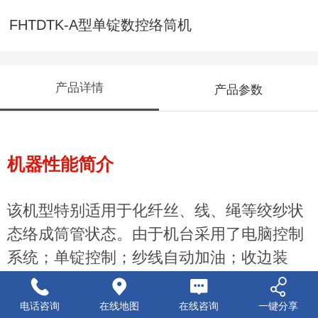
FHTDTK-A型单锭数控络筒机
产品详情
产品参数
机器性能简介
该机型特别适用于化纤丝、线、绳等绞纱状
态络成筒管状态。由于机台采用了电脑控制
系统；单锭控制；纱线自动加油；收边装
置；防叠装置；断线自停；定长控制；超喂
过丝；慢速起动可调；过丝速度可调；纱线
电话咨询
在线地图
在线咨询
一键分享